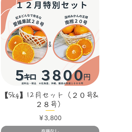
クイックビュー
【5kg】12月セット（２０号&
２８号）
価格
￥3,800
在庫なし