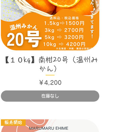
クイックビュー
【１０kg】南柑20号（温州み
かん）
価格
￥4,200
在庫なし
販売開始