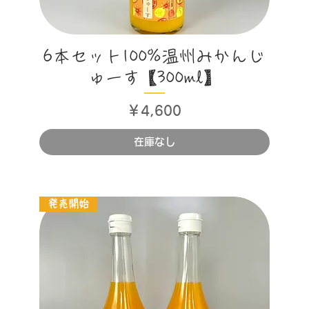
クイックビュー
6本セット100%温州みかんじ
ゅーす【300ml】
価格
￥4,600
在庫なし
発売開始