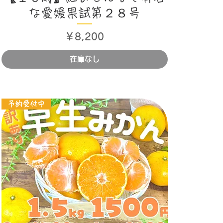
な愛媛果試第２８号
価格
￥8,200
在庫なし
予約受付中