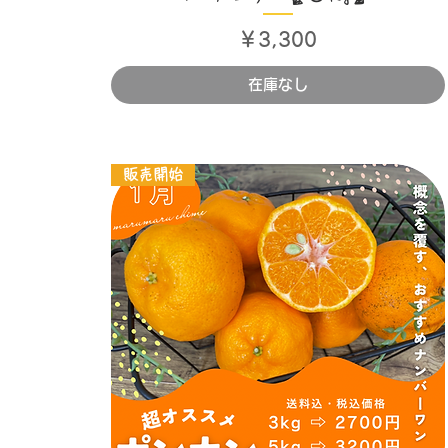
価格
￥3,300
在庫なし
販売開始