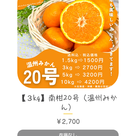
クイックビュー
【３kg】南柑20号（温州みか
ん）
価格
￥2,700
在庫なし