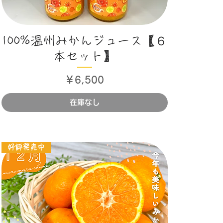
クイックビュー
100%温州みかんジュース【６
本セット】
価格
￥6,500
在庫なし
好評発売中