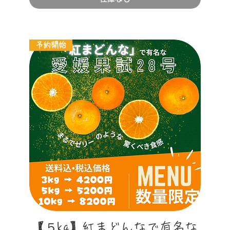
予約開始
クイックビュー
【５kg】紅まどんなで有名な