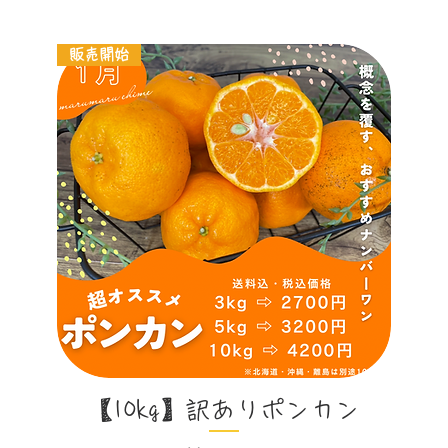
販売開始
クイックビュー
【10kg】訳ありポンカン