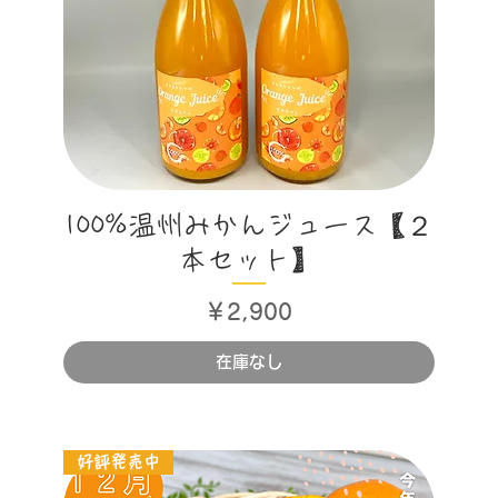
クイックビュー
100%温州みかんジュース【２
本セット】
価格
￥2,900
在庫なし
好評発売中