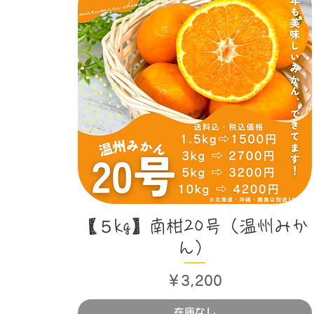
クイックビュー
【５kg】南柑20号（温州みか
ん）
価格
￥3,200
在庫なし