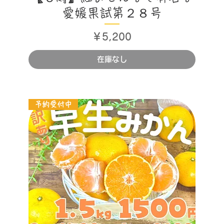
愛媛果試第２８号
価格
￥5,200
在庫なし
予約受付中