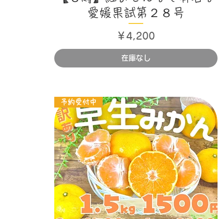
愛媛果試第２８号
価格
￥4,200
在庫なし
予約受付中