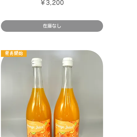
価格
￥3,200
在庫なし
発売開始