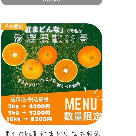
予約開始
クイックビュー
【１０kg】紅まどんなで有名