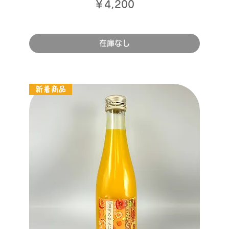
価格
￥4,200
在庫なし
新着商品