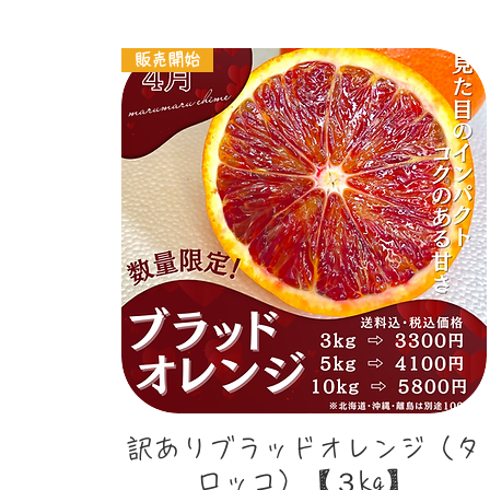
販売開始
クイックビュー
訳ありブラッドオレンジ（タ
ロッコ）【３kg】