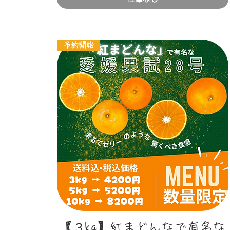
予約開始
クイックビュー
【３kg】紅まどんなで有名な