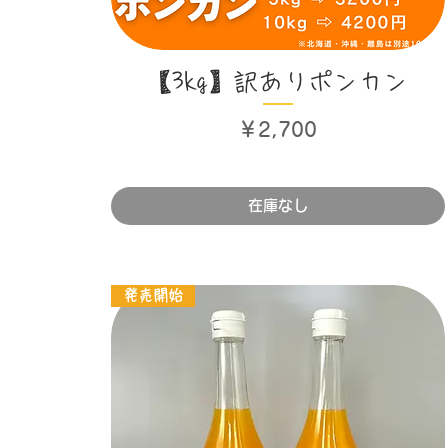
クイックビュー
【3kg】訳ありポンカン
価格
￥2,700
在庫なし
発売開始