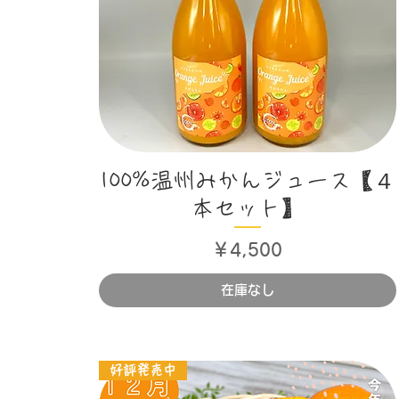
クイックビュー
100%温州みかんジュース【４
本セット】
価格
￥4,500
在庫なし
好評発売中