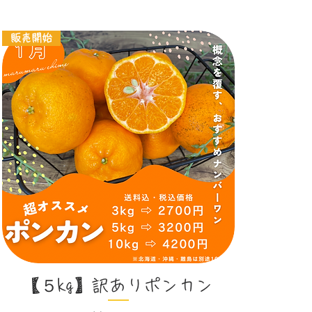
販売開始
クイックビュー
【５kg】訳ありポンカン