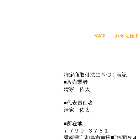
HOME
みかん紹
特定商取引法に基づく表記
■販売業者
​清家 佑太​
■代表責任者
清家 佑太
■所在地
〒７９９−３７６１
愛媛県宇和島市吉田町鶴間５４