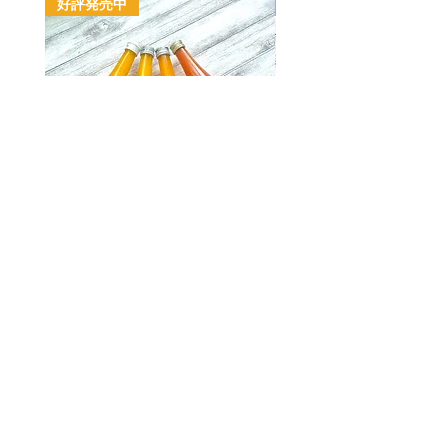
好評発売中
好評発売中
4種ジュース飲み比べセット
２種ジュース飲み比べ
【４本セット】
【４本セット】
価格
価格
￥5,000
￥4,500
カートに追加する