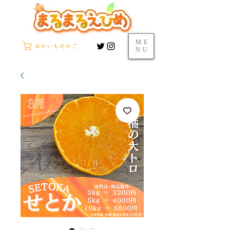
ME
おかいものかご
NU