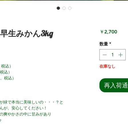
早生みかん3kg
価
￥2,700
格
数量
*
、税込）
在庫なし
、税込）
込、税込）
再入荷
が緑で本当に美味しいの・・・？と
んが、安心してください！
の爽やかさの中に甘みがあり
♪