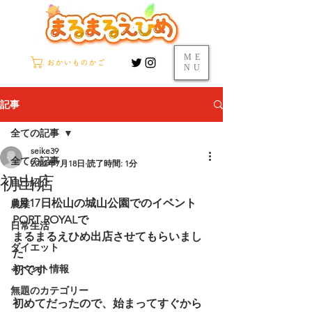
ME
おかいものかご
NU
記事
全ての記事
seike39
全ての記事
2022年7月18日
読了時間: 1分
初出店
自己紹介
7月17日松山の城山公園でのイベント
農業
PORT ROYALで
日常生活
まるまるえひめ出店させてもらいまし
ダイエット
た
イベント情報
初です
無題のカテゴリー
初めてだったので、始まってすぐから